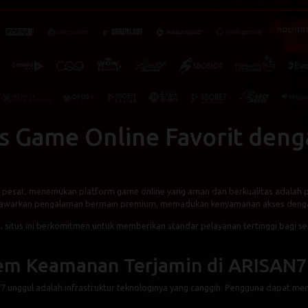
us Game Online Favorit den
g pesat, menemukan platform game online yang aman dan berkualitas adalah p
menawarkan pengalaman bermain premium, memadukan kenyamanan akses denga
ia, situs ini berkomitmen untuk memberikan standar pelayanan tertinggi bag
tem Keamanan Terjamin di ARISAN
 unggul adalah infrastruktur teknologinya yang canggih. Pengguna dapat men