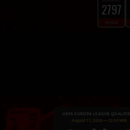
HONGKONG
2797
8/8/2026
UEFA CHAMPIONS LEAGUE QUALIF
August 12, 2026 — 00:00 WIB