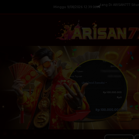
Selamat Datang Di ARISAN777 Situs Game O
Minggu 9/08/2026 12:39:07