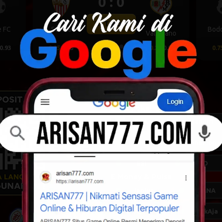
0 : 0
BET NOW
amo
Alaves
Getafe
Celt
reb
0.82
0.00
0.57
0.00
-0.67
0.2
Bank Lokal
BCA
Mandiri
CIMB
Danamon
BSI
NEO
E Money & Pulsa
Jenius
DANA
GOPAY
LinkAja