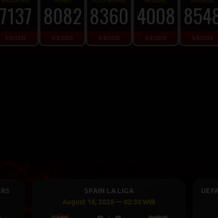
SINGAPORE
SYDNEY
TOTO WUHAN
HK SIANG
MALAYSIA
7137
8082
8360
4008
854
9/8/2026
9/8/2026
9/8/2026
9/8/2026
9/8/2026
IERS
SPAIN LA LIGA
August 16, 2026 — 00:30 WIB