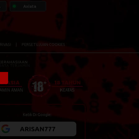
l
Axiata
RIVASI
|
PERSETUJUAN COOKIES
Ketik Di Google:
ARISAN777