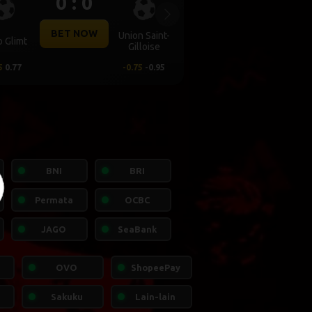
0 : 0
Next
BET NOW
a Vigo
Osasuna
5
0.76
-0.25
-0.86
BNI
BRI
Permata
OCBC
JAGO
SeaBank
OVO
ShopeePay
Sakuku
Lain-lain