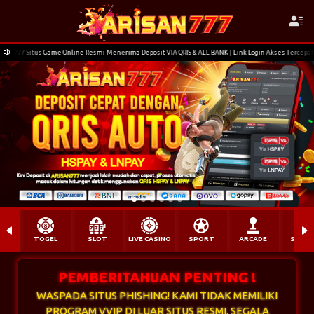
7 Situs Game Online Resmi Menerima Deposit VIA QRIS & ALL BANK | Link Login Akses Tercepat - Aris
TOGEL
SLOT
LIVE CASINO
SPORT
ARCADE
SABU
PEMBERITAHUAN PENTING !
WASPADA SITUS PHISHING! KAMI TIDAK MEMILIKI
PROGRAM VVIP DI LUAR SITUS RESMI. SEGALA