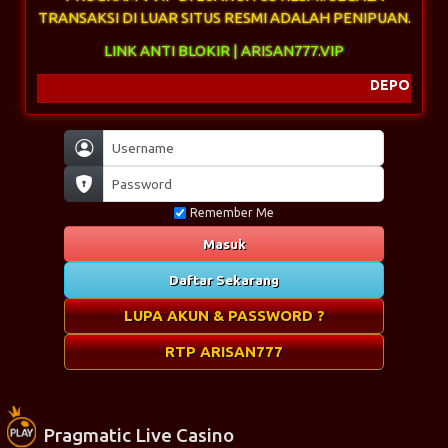
TRANSAKSI DI LUAR SITUS RESMI ADALAH PENIPUAN.
LINK ANTI BLOKIR | ARISAN777.VIP
DEPOSIT VIA QRI
Remember Me
Masuk
Daftar Sekarang
LUPA AKUN & PASSWORD ?
RTP ARISAN777
Pragmatic Live Casino