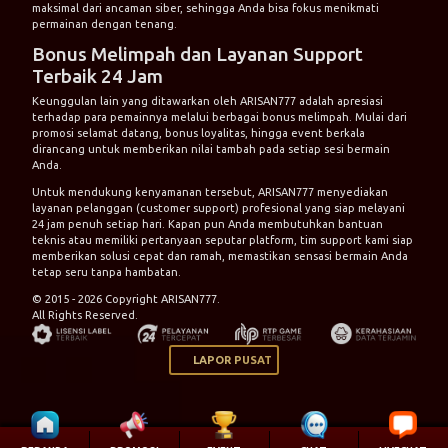
maksimal dari ancaman siber, sehingga Anda bisa fokus menikmati
permainan dengan tenang.
Bonus Melimpah dan Layanan Support
Terbaik 24 Jam
Keunggulan lain yang ditawarkan oleh ARISAN777 adalah apresiasi
terhadap para pemainnya melalui berbagai bonus melimpah. Mulai dari
promosi selamat datang, bonus loyalitas, hingga event berkala
dirancang untuk memberikan nilai tambah pada setiap sesi bermain
Anda.
Untuk mendukung kenyamanan tersebut, ARISAN777 menyediakan
layanan pelanggan (customer support) profesional yang siap melayani
24 jam penuh setiap hari. Kapan pun Anda membutuhkan bantuan
teknis atau memiliki pertanyaan seputar platform, tim support kami siap
memberikan solusi cepat dan ramah, memastikan sensasi bermain Anda
tetap seru tanpa hambatan.
© 2015 - 2026 Copyright ARISAN777.
All Rights Reserved.
LAPOR PUSAT