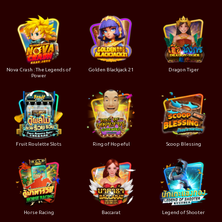
Nova Crash : The Legends of
Golden Blackjack 21
Dragon Tiger
Power
Fruit Roulette Slots
Ring of Hopeful
Scoop Blessing
Horse Racing
Baccarat
Legend of Shooter