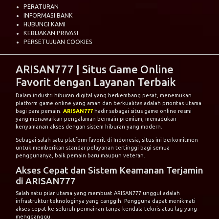
PERATURAN
INFORMASI BANK
HUBUNGI KAMI
KEBIJAKAN PRIVASI
PERSETUJUAN COOKIES
ARISAN777 | Situs Game Online
Favorit dengan Layanan Terbaik
Dalam industri hiburan digital yang berkembang pesat, menemukan
platform game online yang aman dan berkualitas adalah prioritas utama
bagi para pemain.
ARISAN777
hadir sebagai situs game online resmi
yang menawarkan pengalaman bermain premium, memadukan
kenyamanan akses dengan sistem hiburan yang modern.
Sebagai salah satu platform favorit di Indonesia, situs ini berkomitmen
untuk memberikan standar pelayanan tertinggi bagi semua
penggunanya, baik pemain baru maupun veteran.
Akses Cepat dan Sistem Keamanan Terjamin
di ARISAN777
Salah satu pilar utama yang membuat ARISAN777 unggul adalah
infrastruktur teknologinya yang canggih. Pengguna dapat menikmati
akses cepat ke seluruh permainan tanpa kendala teknis atau lag yang
mengganggu.