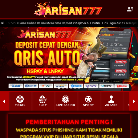
77 Situs Game Online Resmi Menerima Deposit VIA QRIS & ALL BANK | Link Login Akses Tercepat - Aris
TOGEL
SLOT
LIVE CASINO
SPORT
ARCADE
SABU
PEMBERITAHUAN PENTING !
WASPADA SITUS PHISHING! KAMI TIDAK MEMILIKI
PROGRAM VVIP DI LUAR SITUS RESMI. SEGALA