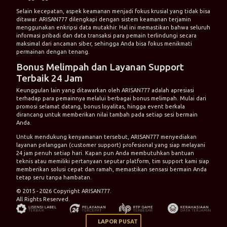
Selain kecepatan, aspek keamanan menjadi fokus krusial yang tidak bisa
ditawar. ARISAN777 dilengkapi dengan sistem keamanan terjamin
menggunakan enkripsi data mutakhir. Hal ini memastikan bahwa seluruh
informasi pribadi dan data transaksi para pemain terlindungi secara
maksimal dari ancaman siber, sehingga Anda bisa fokus menikmati
permainan dengan tenang.
Bonus Melimpah dan Layanan Support
Terbaik 24 Jam
Keunggulan lain yang ditawarkan oleh ARISAN777 adalah apresiasi
terhadap para pemainnya melalui berbagai bonus melimpah. Mulai dari
promosi selamat datang, bonus loyalitas, hingga event berkala
dirancang untuk memberikan nilai tambah pada setiap sesi bermain
Anda.
Untuk mendukung kenyamanan tersebut, ARISAN777 menyediakan
layanan pelanggan (customer support) profesional yang siap melayani
24 jam penuh setiap hari. Kapan pun Anda membutuhkan bantuan
teknis atau memiliki pertanyaan seputar platform, tim support kami siap
memberikan solusi cepat dan ramah, memastikan sensasi bermain Anda
tetap seru tanpa hambatan.
© 2015 - 2026 Copyright ARISAN777.
All Rights Reserved.
LAPOR PUSAT