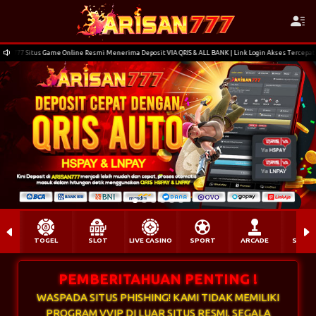
tus Game Online Resmi Menerima Deposit VIA QRIS & ALL BANK | Link Login Akses Tercepat - Arisan777
TOGEL
SLOT
LIVE CASINO
SPORT
ARCADE
SABU
PEMBERITAHUAN PENTING !
WASPADA SITUS PHISHING! KAMI TIDAK MEMILIKI
PROGRAM VVIP DI LUAR SITUS RESMI. SEGALA