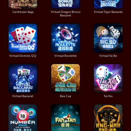
Caribbean Saga
Virtual Dragon Bonus
Virtual Tiger Baccarat
Baccarat
Virtual Domino QQ
Virtual Roulette
Virtual Sic Bo
Virtual Baccarat
Bau Cua
Tai Xiu