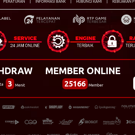
PERATURAN
|
INFORMASI BANK
|
HUBUNGI KAMI
|
KEBIJAKAN P
pace Crasher
Rabbit Riches
Crazy B
THDRAW
MEMBER ONLINE
3
25166
ta
Menit
Member
gar Bonanza
Triple Panda
Gold Pa