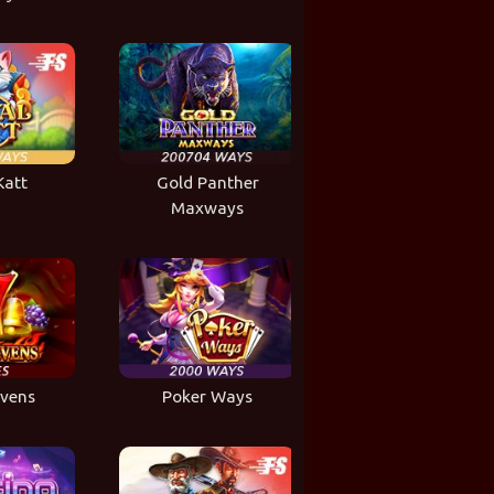
Katt
Gold Panther
Maxways
evens
Poker Ways