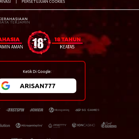
RIVASI
|
PERSETUJUAN COOKIES
omber
Sugar Party
Ketik Di Google:
ARISAN777
nther
Mr Chu Tycoon