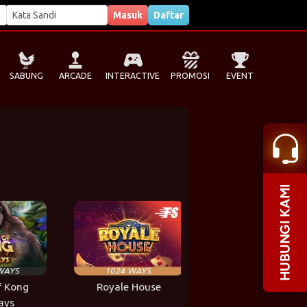
77.VIP
Selamat Datang Di ARISAN777 Situs Game Online Resmi Menerima
Masuk
Daftar
SABUNG
ARCADE
INTERACTIVE
PROMOSI
EVENT
f Kong
Royale House
ays