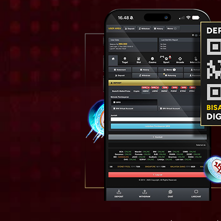
Alchemy Quest
Ca
Jackpot
Fiery Sevens Hot 50
Brothers Kingdom 2