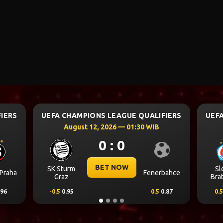
Up
olden Pixiu
5 Fortune Dragons
Mister Ca
IERS
E-FOOTBALL F24 ELITE CLUB FRIENDLY
E-
August 7, 2026 — 16:15 WIB
0 : 0
BET NOW
Saint-
e-Bayern
 Sevens Exclusive
Mayan Gems
Fruits 
e-Liverpool
oise
Munchen
e-G
1.00
0.5
0.63
-0.5
-0.87
0.0