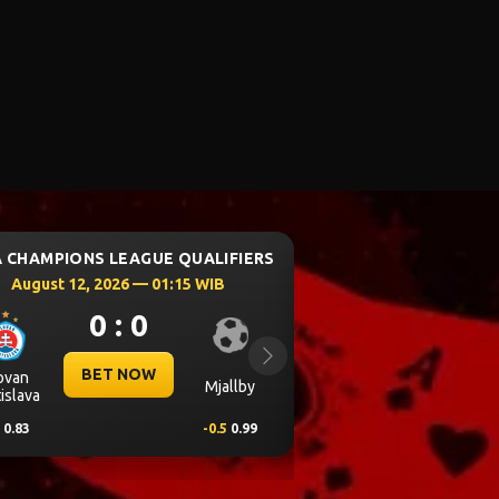
shmore
Tiger Dance
FOOTBALL F24 INTERNATIONAL
FRIENDLY
August 7, 2026 — 16:15 WIB
0 : 0
Next
Mania
Captain Golds Fortune
BET NOW
ermany
e-Argentina
0
1.00
0.00
0.76