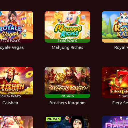
oyale Vegas
Mahjong Riches
Royal 
Caishen
Brothers Kingdom
Fiery S