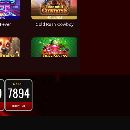
Fever
Gold Rush Cowboy
cky Road
Fiery Sevens Hot 100
MACAU
9
7894
6/8/2026
st Level
Lucky Twin Sea