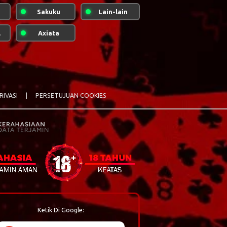
Sakuku
Lain-lain
l
Axiata
RIVASI
|
PERSETUJUAN COOKIES
Ketik Di Google: