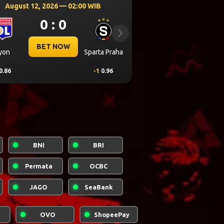
August 11, 2026 — 22:59 WIB
0 : 0
Next
BET NOW
Union Saint-
 Glimt
Gilloise
5
0.82
-0.75
1.00
BNI
BRI
Permata
OCBC
JAGO
SeaBank
OVO
ShopeePay