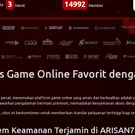
3
14992
ta
Menit
Member
us Game Online Favorit den
g pesat, menemukan platform game online yang aman dan berkualitas adalah p
menawarkan pengalaman bermain premium, memadukan kenyamanan akses denga
ia, situs ini berkomitmen untuk memberikan standar pelayanan tertinggi bag
tem Keamanan Terjamin di ARISAN