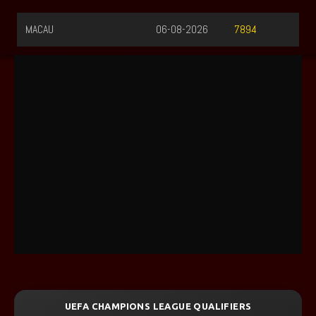
MACAU
06-08-2026
7894
UEFA CHAMPIONS LEAGUE QUALIFIERS