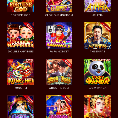
FORTUNE GOD
GLORIOUS KINGDOM
ATHENA
DOUBLE HAPPINESS
FA FA MONKEY
THE EMPIRE
KUNG HEI
WHOS THE BOSS
LUCKY PANDA