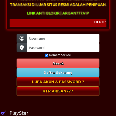
TRANSAKSI DI LUAR SITUS RESMI ADALAH PENIPUAN.
LINK ANTI BLOKIR | ARISAN777.VIP
DEPOSIT VIA QRIS, BA
Remember Me
Masuk
Daftar Sekarang
LUPA AKUN & PASSWORD ?
RTP ARISAN777
PlayStar