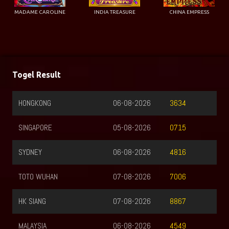
MADAME CAROLINE
INDIA TREASURE
CHINA EMPRESS
Togel Result
HONGKONG
06-08-2026
3634
SINGAPORE
05-08-2026
0715
SYDNEY
06-08-2026
4816
TOTO WUHAN
07-08-2026
7006
HK SIANG
07-08-2026
8867
MALAYSIA
06-08-2026
4549