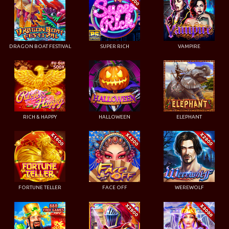
DRAGON BOAT FESTIVAL
SUPER RICH
VAMPIRE
RICH & HAPPY
HALLOWEEN
ELEPHANT
FORTUNE TELLER
FACE OFF
WEREWOLF