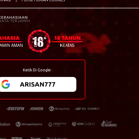
Ketik Di Google:
ARISAN777