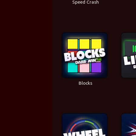
Speed Crash
Blocks