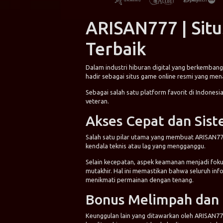
ARISAN777 | Sit
Terbaik
Dalam industri hiburan digital yang berkemban
hadir sebagai situs game online resmi yang 
Sebagai salah satu platform favorit di Indones
veteran.
Akses Cepat dan Sis
Salah satu pilar utama yang membuat ARISAN777
kendala teknis atau lag yang mengganggu.
Selain kecepatan, aspek keamanan menjadi foku
mutakhir. Hal ini memastikan bahwa seluruh inf
menikmati permainan dengan tenang.
Bonus Melimpah dan 
Keunggulan lain yang ditawarkan oleh ARISAN77