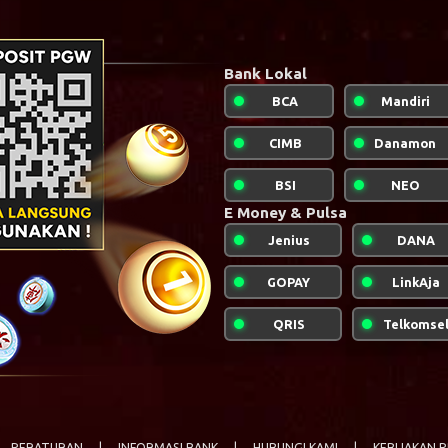
Bank Lokal
BCA
Mandiri
CIMB
Danamon
BSI
NEO
E Money & Pulsa
Jenius
DANA
GOPAY
LinkAja
QRIS
Telkomse
PERATURAN
|
INFORMASI BANK
|
HUBUNGI KAMI
|
KEBIJAKAN P