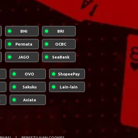
BNI
BRI
Permata
OCBC
JAGO
SeaBank
OVO
ShopeePay
Sakuku
Lain-lain
l
Axiata
RIVASI
|
PERSETUJUAN COOKIES