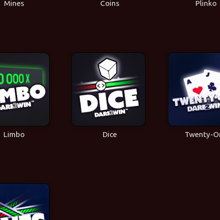
Mines
Coins
Plinko
Limbo
Dice
Twenty-O