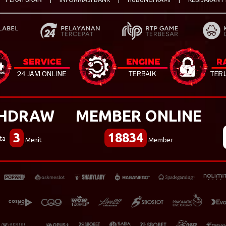
THDRAW
MEMBER ONLINE
3
18834
ta
Menit
Member