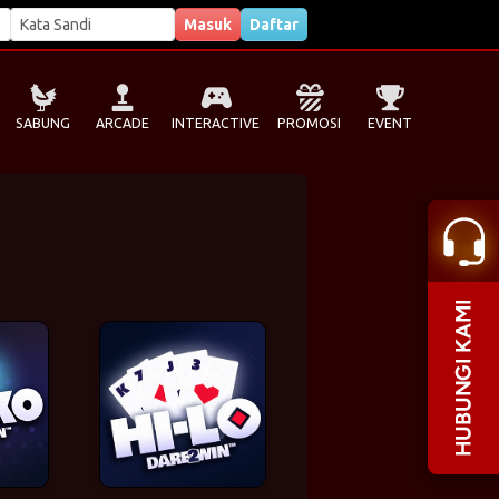
n777.VIP
Selamat Datang Di ARISAN777 Situs Game Online Resmi Meneri
Masuk
Daftar
SABUNG
ARCADE
INTERACTIVE
PROMOSI
EVENT