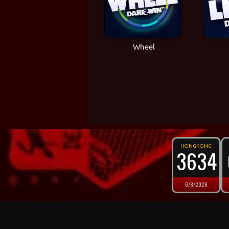
Wheel
HONGKONG
3634
6/8/2026