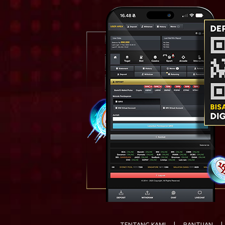
TENTANG KAMI
|
BANTUAN
|