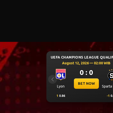
UEFA CHAMPIONS LEAGUE QUALIF
August 11, 2026 — 22:59 WIB
0 : 0
Previous
BET NOW
Union 
Bodo Glimt
Gill
0.75
0.82
-0.75